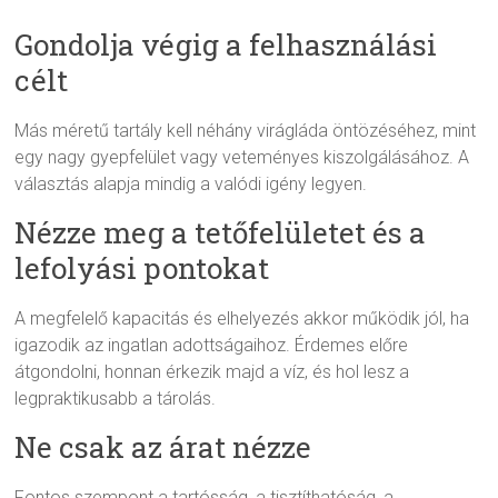
Gondolja végig a felhasználási
célt
Más méretű tartály kell néhány virágláda öntözéséhez, mint
egy nagy gyepfelület vagy veteményes kiszolgálásához. A
választás alapja mindig a valódi igény legyen.
Nézze meg a tetőfelületet és a
lefolyási pontokat
A megfelelő kapacitás és elhelyezés akkor működik jól, ha
igazodik az ingatlan adottságaihoz. Érdemes előre
átgondolni, honnan érkezik majd a víz, és hol lesz a
legpraktikusabb a tárolás.
Ne csak az árat nézze
Fontos szempont a tartósság, a tisztíthatóság, a