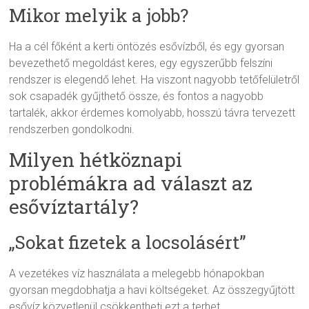
Mikor melyik a jobb?
Ha a cél főként a kerti öntözés esővízből, és egy gyorsan
bevezethető megoldást keres, egy egyszerűbb felszíni
rendszer is elegendő lehet. Ha viszont nagyobb tetőfelületről
sok csapadék gyűjthető össze, és fontos a nagyobb
tartalék, akkor érdemes komolyabb, hosszú távra tervezett
rendszerben gondolkodni.
Milyen hétköznapi
problémákra ad választ az
esővíztartály?
„Sokat fizetek a locsolásért”
A vezetékes víz használata a melegebb hónapokban
gyorsan megdobhatja a havi költségeket. Az összegyűjtött
esővíz közvetlenül csökkentheti ezt a terhet.