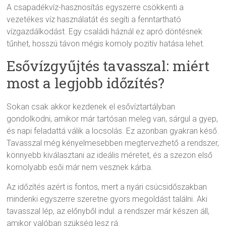
A csapadékvíz-hasznosítás egyszerre csökkenti a
vezetékes víz használatát és segíti a fenntartható
vízgazdálkodást. Egy családi háznál ez apró döntésnek
tűnhet, hosszú távon mégis komoly pozitív hatása lehet.
Esővízgyűjtés tavasszal: miért
most a legjobb időzítés?
Sokan csak akkor kezdenek el esővíztartályban
gondolkodni, amikor már tartósan meleg van, sárgul a gyep,
és napi feladattá válik a locsolás. Ez azonban gyakran késő.
Tavasszal még kényelmesebben megtervezhető a rendszer,
könnyebb kiválasztani az ideális méretet, és a szezon első
komolyabb esői már nem vesznek kárba.
Az időzítés azért is fontos, mert a nyári csúcsidőszakban
mindenki egyszerre szeretne gyors megoldást találni. Aki
tavasszal lép, az előnyből indul: a rendszer már készen áll,
amikor valóban szükség lesz rá.