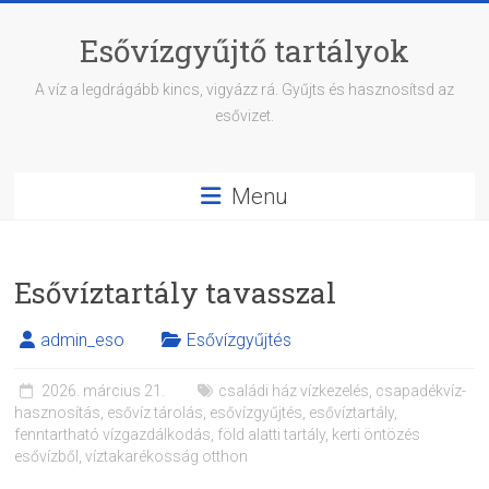
Skip
to
Esővízgyűjtő tartályok
content
A víz a legdrágább kincs, vigyázz rá. Gyűjts és hasznosítsd az
esővizet.
Menu
Esővíztartály tavasszal
admin_eso
Esővízgyűjtés
2026. március 21.
családi ház vízkezelés
,
csapadékvíz-
hasznosítás
,
esővíz tárolás
,
esővízgyűjtés
,
esővíztartály
,
fenntartható vízgazdálkodás
,
föld alatti tartály
,
kerti öntözés
esővízből
,
víztakarékosság otthon