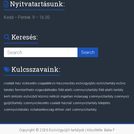
Nyitvatartásunk:
Kedd – Péntek: 9 – 16:30
Keresés:
Kulcsszavaink:
családi ház vízkezelés
csapadékvíz-hasznosítás
esővízgyűjtés
esővíztartály
esővíz
tárolás
fenntartható vízgazdálkodás
föld alatti szennyvíztartály
föld alatti tartály
kerti öntözés esővízből
közmű nélküli ingatlan
műanyag szennyvíztartály
szennyvíz
gyűjtőtartály
szennyvízkezelés családi háznál
szennyvíztartály telepítés
szennyvíztárolás
víztakarékosság otthon
zárt szennyvíztartály
Copyright © 2026
Esővízgyűjtő tartályok
| Készítette: Baka F