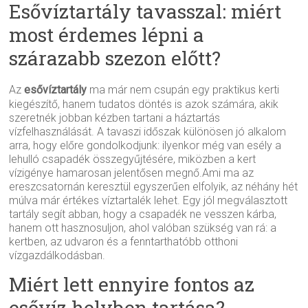
Esővíztartály tavasszal: miért
most érdemes lépni a
szárazabb szezon előtt?
Az
esővíztartály
ma már nem csupán egy praktikus kerti
kiegészítő, hanem tudatos döntés is azok számára, akik
szeretnék jobban kézben tartani a háztartás
vízfelhasználását. A tavaszi időszak különösen jó alkalom
arra, hogy előre gondolkodjunk: ilyenkor még van esély a
lehulló csapadék összegyűjtésére, miközben a kert
vízigénye hamarosan jelentősen megnő.Ami ma az
ereszcsatornán keresztül egyszerűen elfolyik, az néhány hét
múlva már értékes víztartalék lehet. Egy jól megválasztott
tartály segít abban, hogy a csapadék ne vesszen kárba,
hanem ott hasznosuljon, ahol valóban szükség van rá: a
kertben, az udvaron és a fenntarthatóbb otthoni
vízgazdálkodásban.
Miért lett ennyire fontos az
esővíz helyben tartása?