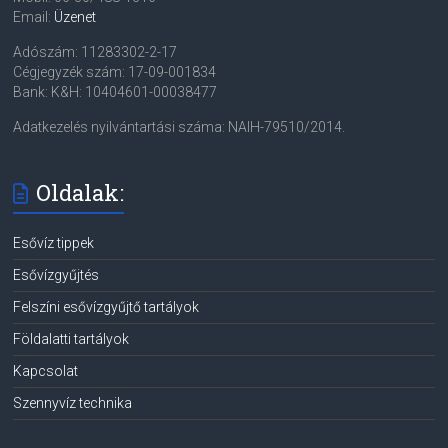
Email:
Üzenet
Adószám: 11283302-2-17
Cégjegyzék szám: 17-09-001834
Bank: K&H: 10404601-00038477
Adatkezelés nyilvántartási száma: NAIH-79510/2014.
Oldalak:
Esővíz tippek
Esővízgyűjtés
Felszíni esővízgyűjtő tartályok
Földalatti tartályok
Kapcsolat
Szennyvíz technika