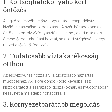
1. Költséghatékonyabb kerti
öntözés
A legkézenfekvőbb előny, hogy a tárolt csapadékvíz
kiválóan használható locsolásra. A nyári hónapokban az
öntözés komoly vízfogyasztást jelenthet, ezért már az is
érezhető megtakarítást hozhat, ha a kert vízigényének egy
részét esővízből fedezzük.
2. Tudatosabb víztakarékosság
otthon
Az esővízgyűjtés hozzájárul a tudatosabb háztartási
működéshez. Aki előre gondolkodik, kevésbé lesz
kiszolgáltatott a szárazabb időszakoknak, és nyugodtabban
készülhet a melegebb hónapokra is.
3. Környezetbarátabb megoldás