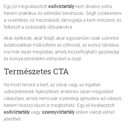
Egy jól megválasztott
esővíztartály
nem divatos extra,
hanem praktikus és előrelátó beruházás. Segít csökkenteni
a vezetékes víz használatát, támogatja a kerti öntözést, és
felkészít a szárazabb időszakokra.
Akár építkezik, akár felújít, akár egyszerűen csak szeretné
tudatosabban működtetni az otthonát, az esővíz tárolása
ma már olyan megoldás, amely kézzelfogható gazdasági
és környezetvédelmi előnyöket is nyújt.
Természetes CTA
Ha most tervezi a kert, az udvar vagy az ingatlan
vízkezelésének fejlesztését, érdemes olyan megoldást
választani, amely nemcsak a jelenlegi igényekre ad választ,
hanem hosszú távon is megbízható. Egy jól kiválasztott
esővíztartály
vagy
szennyvíztartály
ebben valódi előnyt
jelenthet.