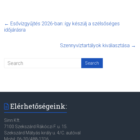
←
Esővízgyűjtés 2026-ban: így készülj a szélsőséges
időjárásra
Szennyvíztartályok kiválasztása
→
Elérhetőségeink:
Sinn Kft.
7100 Szekszárd Rákóczi F. u. 15.
Szekszárd Mátyás király u. 4/C. autóval
Mobil: 06-30/488-1316