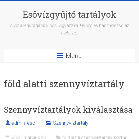
Skip
to
Esővízgyűjtő tartályok
content
A víz a legdrágább kincs, vigyázz rá. Gyűjts és hasznosítsd az
esővizet.
Menu
föld alatti szennyvíztartály
Szennyvíztartályok kiválasztása
admin_eso
Szennyvíztartály
2026. március 26.
föld alatti szennyvíztartály
,
közmű