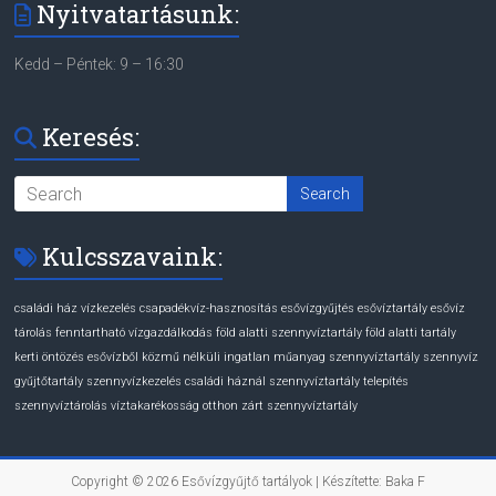
Nyitvatartásunk:
Kedd – Péntek: 9 – 16:30
Keresés:
Kulcsszavaink:
családi ház vízkezelés
csapadékvíz-hasznosítás
esővízgyűjtés
esővíztartály
esővíz
tárolás
fenntartható vízgazdálkodás
föld alatti szennyvíztartály
föld alatti tartály
kerti öntözés esővízből
közmű nélküli ingatlan
műanyag szennyvíztartály
szennyvíz
gyűjtőtartály
szennyvízkezelés családi háznál
szennyvíztartály telepítés
szennyvíztárolás
víztakarékosság otthon
zárt szennyvíztartály
Copyright © 2026
Esővízgyűjtő tartályok
| Készítette: Baka F