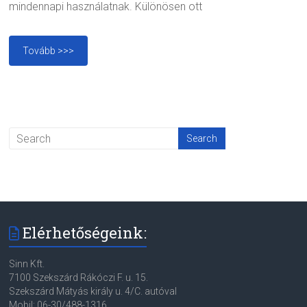
mindennapi használatnak. Különösen ott
Tovább >>>
Elérhetőségeink:
Sinn Kft.
7100 Szekszárd Rákóczi F. u. 15.
Szekszárd Mátyás király u. 4/C. autóval
Mobil: 06-30/488-1316