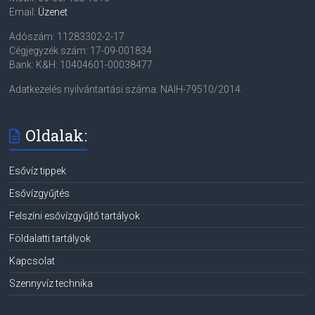
Email:
Üzenet
Adószám: 11283302-2-17
Cégjegyzék szám: 17-09-001834
Bank: K&H: 10404601-00038477
Adatkezelés nyilvántartási száma: NAIH-79510/2014.
Oldalak:
Esővíz tippek
Esővízgyűjtés
Felszíni esővízgyűjtő tartályok
Földalatti tartályok
Kapcsolat
Szennyvíz technika