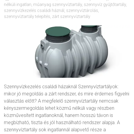
nélküli ingatlan
,
műanyag szennyvíztartály
,
szennyvíz gyűjtőtartály
,
szennyvízkezelés családi háznál
,
szennyvíztárolás
,
szennyvíztartály telepítés
,
zárt szennyvíztartály
Szennyvízkezelés családi házaknál Szennyvíztartályok:
mikor jó megoldás a zárt rendszer, és mire érdemes figyelni
választás előtt? A megfelelő szennyvíztartály nemcsak
kényszermegoldás lehet közmű nélküli vagy részben
közművesített ingatlanoknál, hanem hosszú távon is
megbízható, tiszta és jól használható rendszer alapja. A
szennyvíztartály sok ingatlannál alapvető része a