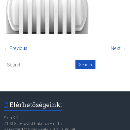
← Previous
Next →
Elérhetőségeink:
Sinn Kft.
7100 Szekszárd Rákóczi F. u. 15.
Szekszárd Mátyás király u. 4/C. autóval