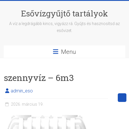
Skip
to
Esővízgyűjtő tartályok
content
A víz a legdrágább kincs, vigyázz rá. Gyűjts és hasznosítsd az
esővizet.
Menu
szennyvíz – 6m3
admin_eso
2026. március 19.