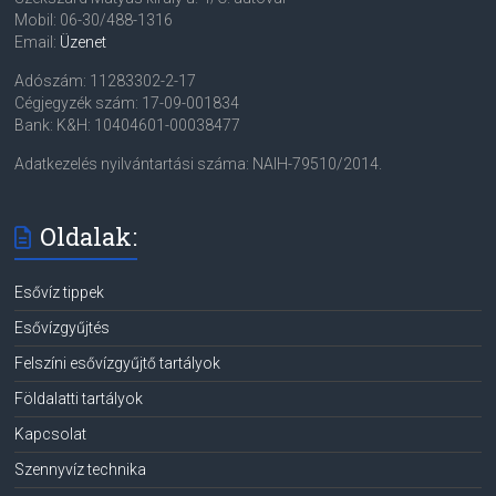
Mobil: 06-30/488-1316
Email:
Üzenet
Adószám: 11283302-2-17
Cégjegyzék szám: 17-09-001834
Bank: K&H: 10404601-00038477
Adatkezelés nyilvántartási száma: NAIH-79510/2014.
Oldalak:
Esővíz tippek
Esővízgyűjtés
Felszíni esővízgyűjtő tartályok
Földalatti tartályok
Kapcsolat
Szennyvíz technika