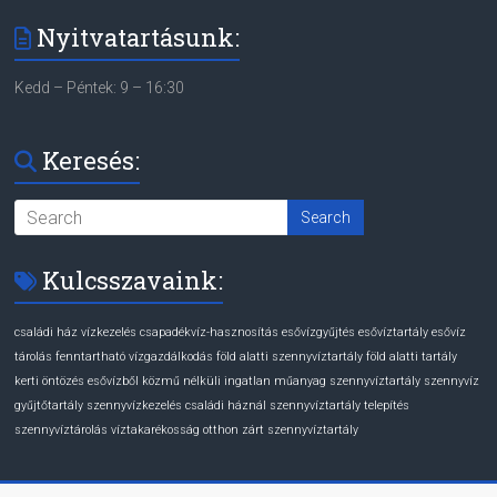
Nyitvatartásunk:
Kedd – Péntek: 9 – 16:30
Keresés:
Kulcsszavaink:
családi ház vízkezelés
csapadékvíz-hasznosítás
esővízgyűjtés
esővíztartály
esővíz
tárolás
fenntartható vízgazdálkodás
föld alatti szennyvíztartály
föld alatti tartály
kerti öntözés esővízből
közmű nélküli ingatlan
műanyag szennyvíztartály
szennyvíz
gyűjtőtartály
szennyvízkezelés családi háznál
szennyvíztartály telepítés
szennyvíztárolás
víztakarékosság otthon
zárt szennyvíztartály