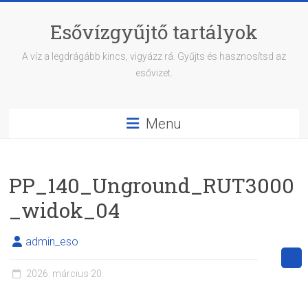
Skip
to
Esővízgyűjtő tartályok
content
A víz a legdrágább kincs, vigyázz rá. Gyűjts és hasznosítsd az
esővizet.
Menu
PP_140_Unground_RUT3000
_widok_04
admin_eso
2026. március 20.