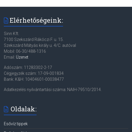
Elérhetőségeink:
Sinn Kft.
7100 Szekszárd Rákóczi F. u. 15.
Szekszárd Mátyás király u. 4/C. autóval
Mobil: 06-30/488-1316
Email:
Üzenet
Adószám: 11283302-2-17
Cégjegyzék szám: 17-09-001834
Bank: K&H: 10404601-00038477
Adatkezelés nyilvántartási száma: NAIH-79510/2014.
Oldalak:
Esővíz tippek