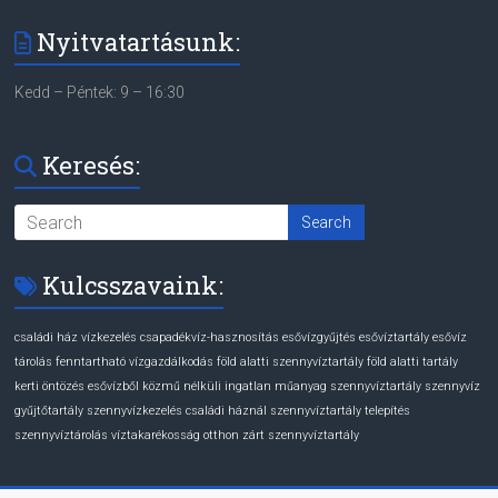
Nyitvatartásunk:
Kedd – Péntek: 9 – 16:30
Keresés:
Kulcsszavaink:
családi ház vízkezelés
csapadékvíz-hasznosítás
esővízgyűjtés
esővíztartály
esővíz
tárolás
fenntartható vízgazdálkodás
föld alatti szennyvíztartály
föld alatti tartály
kerti öntözés esővízből
közmű nélküli ingatlan
műanyag szennyvíztartály
szennyvíz
gyűjtőtartály
szennyvízkezelés családi háznál
szennyvíztartály telepítés
szennyvíztárolás
víztakarékosság otthon
zárt szennyvíztartály