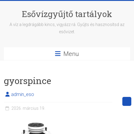
Skip
to
Esővízgyűjtő tartályok
content
A víz a legdrágább kincs, vigyázz rá. Gyűjts és hasznosítsd az
esővizet.
Menu
gyorspince
admin_eso
2026. március 19.