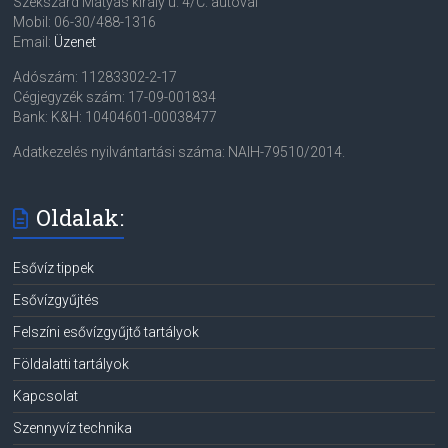
Szekszárd Mátyás király u. 4/C. autóval
Mobil: 06-30/488-1316
Email:
Üzenet
Adószám: 11283302-2-17
Cégjegyzék szám: 17-09-001834
Bank: K&H: 10404601-00038477
Adatkezelés nyilvántartási száma: NAIH-79510/2014.
Oldalak:
Esővíz tippek
Esővízgyűjtés
Felszíni esővízgyűjtő tartályok
Földalatti tartályok
Kapcsolat
Szennyvíz technika