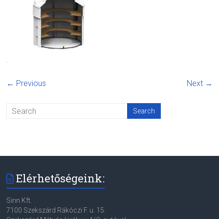
← Previous
Next →
Elérhetőségeink:
Sinn Kft.
7100 Szekszárd Rákóczi F. u. 15.