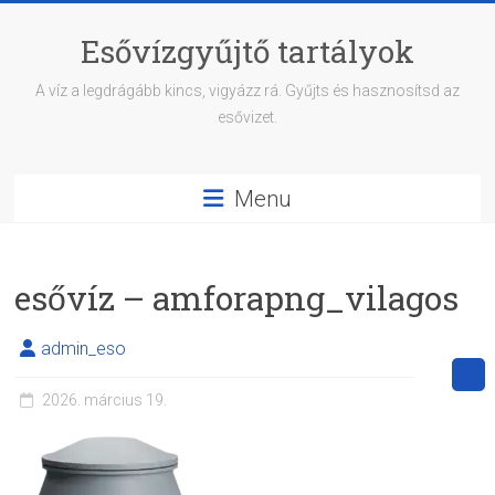
Skip
to
Esővízgyűjtő tartályok
content
A víz a legdrágább kincs, vigyázz rá. Gyűjts és hasznosítsd az
esővizet.
Menu
esővíz – amforapng_vilagos
admin_eso
2026. március 19.