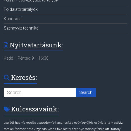
Felszíni esővízgyűjtő tartályok
Földalatti tartályok
Kapcsolat
Szennyvíz technika
Nyitvatartásunk:
Kedd – Péntek: 9 – 16:30
Keresés:
Kulcsszavaink:
családi ház vízkezelés
csapadékvíz-hasznosítás
esővízgyűjtés
esővíztartály
esővíz
tárolás
fenntartható vízgazdálkodás
föld alatti szennyvíztartály
föld alatti tartály