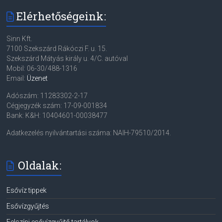
Elérhetőségeink:
Sinn Kft.
7100 Szekszárd Rákóczi F. u. 15.
Szekszárd Mátyás király u. 4/C. autóval
Mobil: 06-30/488-1316
Email:
Üzenet
Adószám: 11283302-2-17
Cégjegyzék szám: 17-09-001834
Bank: K&H: 10404601-00038477
Adatkezelés nyilvántartási száma: NAIH-79510/2014.
Oldalak:
Esővíz tippek
Esővízgyűjtés