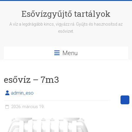
Skip
to
Esővízgyűjtő tartályok
content
A víz a legdrágább kincs, vigyázz rá. Gyűjts és hasznosítsd az
esővizet.
Menu
esővíz – 7m3
admin_eso
2026. március 19.