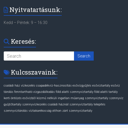
Nyitvatartásunk:
Kedd – Péntek: 9 – 16:30
Keresés:
Kulcsszavaink:
családi ház vízkezelés
csapadékvíz-hasznosítás
esővízgyűjtés
esővíztartály
esővíz
tárolás
fenntartható vízgazdálkodás
föld alatti szennyvíztartály
föld alatti tartály
kerti öntözés esővízből
közmű nélküli ingatlan
műanyag szennyvíztartály
szennyvíz
gyűjtőtartály
szennyvízkezelés családi háznál
szennyvíztartály telepítés
szennyvíztárolás
víztakarékosság otthon
zárt szennyvíztartály