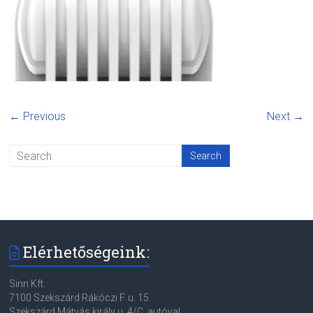
← Previous
Next →
Elérhetőségeink:
Sinn Kft.
7100 Szekszárd Rákóczi F. u. 15.
Szekszárd Mátyás király u. 4/C. autóval