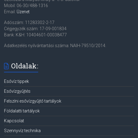
Mobil: 06-30/488-1316
Email:
Üzenet
Adószám: 11283302-2-17
Cégjegyzék szám: 17-09-001834
Bank: K&H: 10404601-00038477
Adatkezelés nyilvántartási száma: NAIH-79510/2014.
Oldalak:
Esővíz tippek
Esővízgyűjtés
Felszíni esővízgyűjtő tartályok
Földalatti tartályok
Kapcsolat
Szennyvíz technika