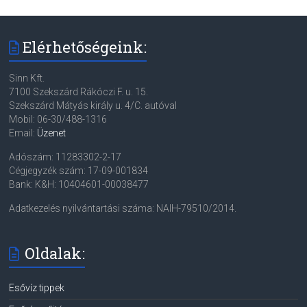
Elérhetőségeink:
Sinn Kft.
7100 Szekszárd Rákóczi F. u. 15.
Szekszárd Mátyás király u. 4/C. autóval
Mobil: 06-30/488-1316
Email:
Üzenet
Adószám: 11283302-2-17
Cégjegyzék szám: 17-09-001834
Bank: K&H: 10404601-00038477
Adatkezelés nyilvántartási száma: NAIH-79510/2014.
Oldalak:
Esővíz tippek