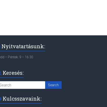
Nyitvatartásunk:
dd – Péntek: 9 – 16:30
Keresés:
Kulcsszavaink: