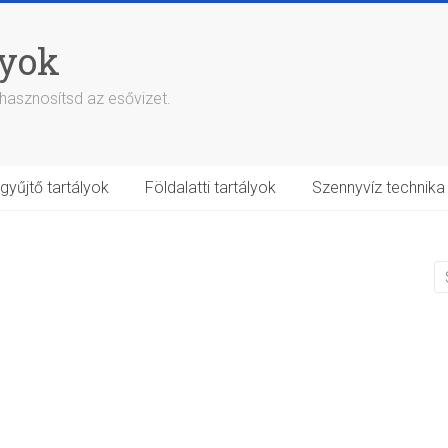
lyok
 hasznosítsd az esővizet.
zgyűjtő tartályok
Földalatti tartályok
Szennyvíz technika