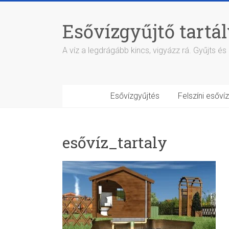
Skip
to
Esővízgyűjtő tartá
content
A víz a legdrágább kincs, vigyázz rá. Gyűjts és
Esővízgyűjtés
Felszíni esőví
esővíz_tartaly