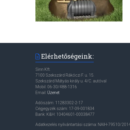
Elérhetőségeink:
Sinn Kft.
7100 Szekszárd Rákóczi F. u. 15.
Szekszárd Mátyás király u. 4/C. autóval
Mobil: 06-30/488-1316
Email:
Üzenet
Adószám: 11283302-2-17
Cégjegyzék szám: 17-09-001834
Bank: K&H: 10404601-00038477
Adatkezelés nyilvántartási száma: NAIH-79510/2014