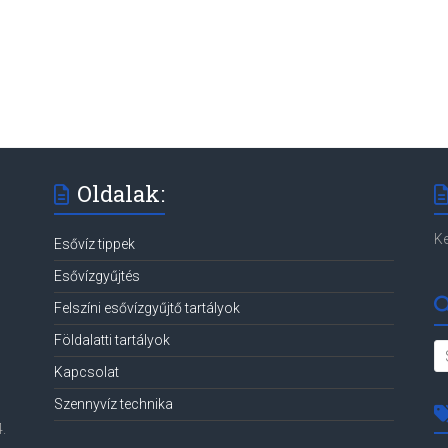
Oldalak:
Ke
Esővíz tippek
Esővízgyűjtés
Felszíni esővízgyűjtő tartályok
Földalatti tartályok
Kapcsolat
Szennyvíz technika
.